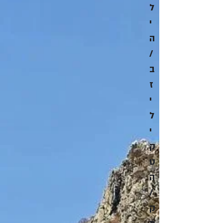
ל
י
ה
/
ב
ז
י
ל
י
ק
ט
ה
/
ק