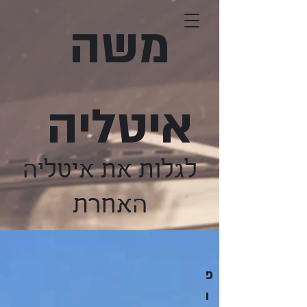
משה
איטליה
לגלות את איטליה
האחרת
פ
ו