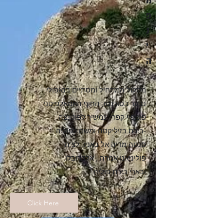
מ
פ
נ
י
ה
נבקר בסורנטו, החוף האמאלפיטני
פומפיי קפרי..נמשיך לפוטנצה
בירת בזיליקטה ומשם לפוליה-
סנטה מריה אל באניו, לצ'ה
,פוליניאנו אמרה , אלברובלו
ובארי בירת פוליה
Click Here